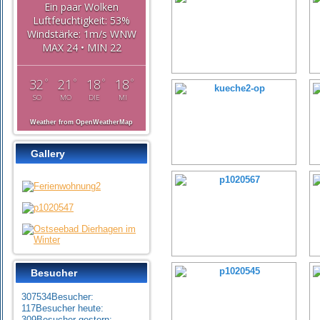
Ein paar Wolken
Luftfeuchtigkeit: 53%
Windstärke: 1m/s WNW
MAX 24 • MIN 22
°
°
°
°
32
21
18
18
SO
MO
DIE
MI
Weather from OpenWeatherMap
Gallery
Besucher
307534
Besucher:
117
Besucher heute:
309
Besucher gestern: