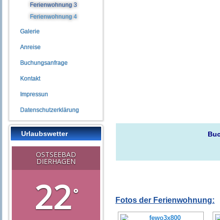
Ferienwohnung 3
Ferienwohnung 4
Galerie
Anreise
Buchungsanfrage
Kontakt
Impressun
Datenschutzerklärung
Urlaubswetter
Buc
OSTSEEBAD
DIERHAGEN
22
°
Fotos der Ferienwohnung: